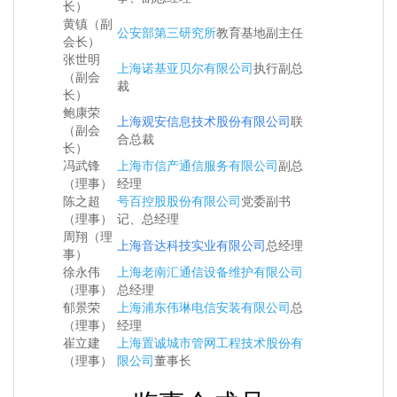
长）
黄镇（副
公安部第三研究所
教育基地副主任
会长）
张世明
上海诺基亚贝尔有限公司
执行副总
（副会
裁
长）
鲍康荣
上海观安信息技术股份有限公司
联
（副会
合总裁
长）
冯武锋
上海市信产通信服务有限公司
副总
（理事）
经理
陈之超
号百控股股份有限公司
党委副书
（理事）
记、总经理
周翔（理
上海音达科技实业有限公司
总经理
事）
徐永伟
上海老南汇通信设备维护有限公司
（理事）
总经理
郁景荣
上海浦东伟琳电信安装有限公司
总
（理事）
经理
崔立建
上海置诚城市管网工程技术股份有
（理事）
限公司
董事长