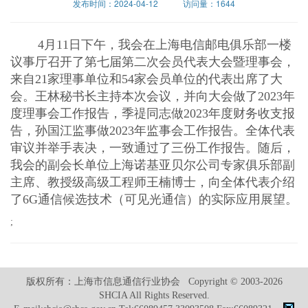
发布时间：2024-04-12 访问量：1644
4月
11
日下午，我会在上海电信邮电俱乐部一楼
议事厅召开了第七届第二次会员代表大会暨理事会，
来自
21
家理事单位和
54
家会员单位的代表出席了大
会。王林秘书长主持本次会议，并向大会做了
2023
年
度理事会工作报告，季禔同志做
2023
年度财务收支报
告，孙国江监事做
2023
年监事会工作报告。全体代表
审议并举手表决，一致通过了三份工作报告。随后，
我会的副会长单位上海诺基亚贝尔公司专家俱乐部副
主席、教授级高级工程师王楠博士，向全体代表介绍
了
6G
通信候选技术（可见光通信）的实际应用展望。
;
版权所有：上海市信息通信行业协会 Copyright © 2003-2026
SHCIA All Rights Reserved.