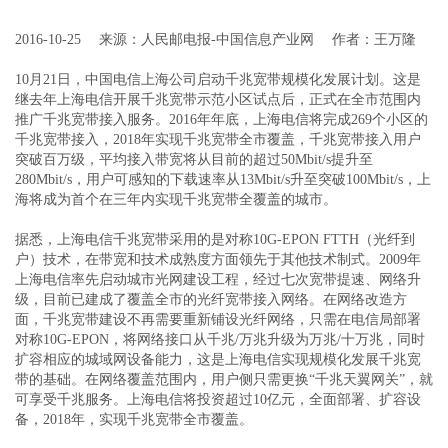
2016-10-25 来源：人民邮电报-中国信息产业网 作者：王万隆
10月21日，中国电信上海公司启动千兆宽带规模化发展计划。这是
继去年上海电信开展千兆宽带示范小区试点后，正式在全市范围内
推广千兆宽带接入服务。2016年年底，上海电信将完成269个小区的
千兆宽带接入，2018年实现千兆宽带全市覆盖，千兆宽带接入用户
突破百万级，平均接入带宽将从目前的超过50Mbit/s提升至
280Mbit/s，用户可感知的下载速率从13Mbit/s升至突破100Mbit/s，上
海将成为首个在三年内实现千兆宽带全覆盖的城市。
据悉，上海电信千兆宽带采用的是对称10G-EPON FTTH（光纤到
户）技术，在带宽和技术成熟度方面领先于其他技术制式。2009年
上海电信率先启动城市光网建设工程，经过七次宽带提速、网络升
级，目前已建成了覆盖全市的光纤宽带接入网络。在网络改造方
面，千兆宽带建设不再需要重新铺设光纤网络，只需在电信局部署
对称10G-EPON，将网络接口从千兆/万兆升级为万兆/十万兆，同时
扩容相应的城域网设备能力，这是上海电信实现规模化发展千兆宽
带的基础。在网络覆盖范围内，用户侧只需更换“千兆天翼网关”，就
可享受千兆服务。上海电信将投资超过10亿元，全面部署、扩容设
备，2018年，实现千兆宽带全市覆盖。