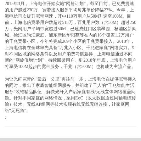
2015年3月，上海电信开始实施“网龄计划”，截至目前，已免费提速
的用户超过230万，宽带接入服务平均每兆单价降幅23%。今年，上
海电信再次提升宽带网速，其中110万用户从50M升速至100M。目
前，上海电信宽带用户数超过518万，百兆用户数（含50M）超过250
万，光网用户平均带宽超过50M，已建成虹口区翡翠园、杨浦区新凤
城、徐汇区尚汇豪庭、浦东新区华阳苑等在内的16个覆盖1.2万用户
的千兆宽带小区，今年将完成269个小区的千兆宽带接入。2018年，
上海电信将在全球率先具备“万兆入小区、千兆进家庭”网络实力。针
对不同区域的网络条件以及用户消费习惯差异，上海电信通过不间
断的“网龄倍增计划”，持续回馈用户。到2018年年底，上海电信用户
将享受100M起步的宽带服务，千兆（含500M）也将成为主流产品。
为让光纤宽带的“最后一公里”再往前一步，上海电信在提供宽带接入
的同时，推出了家庭智能组网服务，并组建了千人的“千兆智能生活
服务”装维精品队伍，解决光纤入户后家庭有线/无线立体网络覆盖问
题。针对不同家庭的网络情况，采用EoC（以太数据通过同轴电缆传
输）技术、无线AP组网等技术实现有线无线无缝连接，让家庭网
络“无死角”。
;